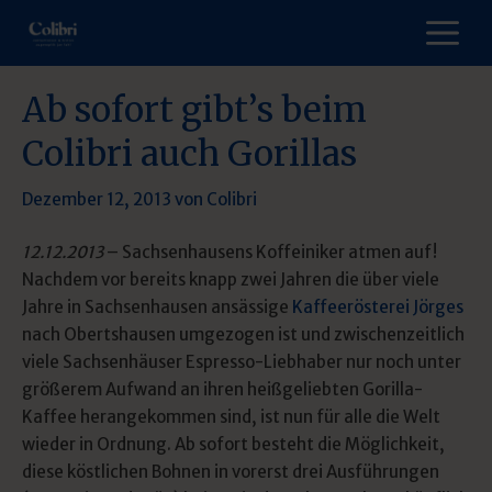
Zum
M
Inhalt
springen
Ab sofort gibt’s beim
Colibri auch Gorillas
Dezember 12, 2013
von
Colibri
12.12.2013
– Sachsenhausens Koffeiniker atmen auf!
Nachdem vor bereits knapp zwei Jahren die über viele
Jahre in Sachsenhausen ansässige
Kaffeerösterei Jörges
nach Obertshausen umgezogen ist und zwischenzeitlich
viele Sachsenhäuser Espresso-Liebhaber nur noch unter
größerem Aufwand an ihren heißgeliebten Gorilla-
Kaffee herangekommen sind, ist nun für alle die Welt
wieder in Ordnung. Ab sofort besteht die Möglichkeit,
diese köstlichen Bohnen in vorerst drei Ausführungen