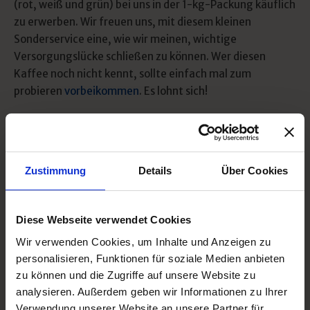
(rot, weiß und grün) bei uns in der 1-kg-Packung käuflich
zu erwerben. Wir freuen uns, mit diesem kleinen
Sonderservice eine, wie wir meinen, wichtige
Versorgungslücke schließen zu können. Wer diesen
Kaffee noch nicht kennt, sollte einfach mal zum
probieren
vorbeikommen
. Es lohnt sich!
Zustimmung
Details
Über Cookies
Diese Webseite verwendet Cookies
Wir verwenden Cookies, um Inhalte und Anzeigen zu
personalisieren, Funktionen für soziale Medien anbieten
zu können und die Zugriffe auf unsere Website zu
analysieren. Außerdem geben wir Informationen zu Ihrer
Verwendung unserer Website an unsere Partner für