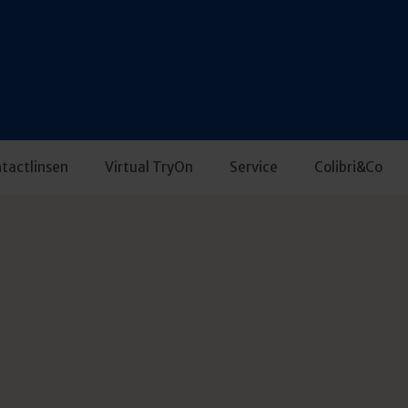
tactlinsen
Virtual TryOn
Service
Colibri&Co
 Kunden auch qualifizierte Sehschärfenbestimmungen mit moder
der gegebenen Sehanforderungen an. Auch Contactlinsen
der Alltag sind bei uns nach sorgfältiger Anpassung erhältlich.
ings helfen, den Augen zu mehr Entspannung und Leistungsfä
ühren wir diese, soweit technisch möglich, in unserer eigenen 