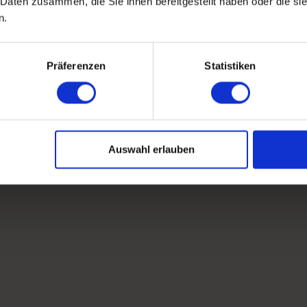
 Daten zusammen, die Sie ihnen bereitgestellt haben oder die s
n.
Präferenzen
Statistiken
Auswahl erlauben
reuen
 als
n uns