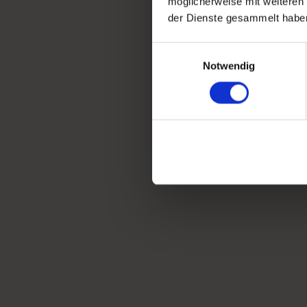
möglicherweise mit weiteren
der Dienste gesammelt habe
Einwilligungsauswahl
Notwendig
Zum Jahreswechsel gibt es Neuigkeiten bei Colibri! Wir f
wir uns sehr, dass wir ab dem 2. Januar den
Augenoptikermeister und Optometristen Jan-Niklas Fahl
neues Colibri-Teammitglied begrüßen dürfen und freue
auf eine gute Zusammenarbeit! Als waschechter