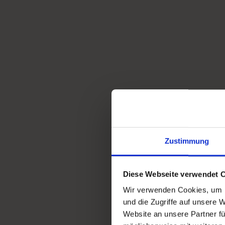
Jetzt ist es offiziell, wir sind alle superhappy und mächtig
stolz: Unsere Yara hat am 26. Juni ihren Gesellenbrief
überreicht bekommen und darf sich jetzt ganz offiziell
‚Augenoptikergesellin‘ nennen. Wir freuen uns alle sehr,
sie auch nach ihrer Ausbildung weiterhin dem Colibri-T
erhalten bleibt und mit viel Temperament, Charme und
Kompetenz für eine tolle …
Weiterlesen
Zustimmung
Willkommen an Bord!
Diese Webseite verwendet 
Wir verwenden Cookies, um I
von
Klaus Metz
und die Zugriffe auf unsere 
Website an unsere Partner fü