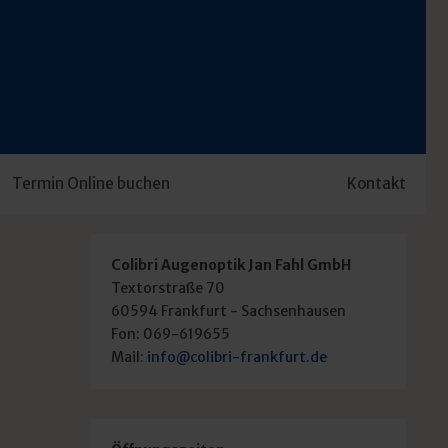
Termin Online buchen
Kontakt
Colibri Augenoptik Jan Fahl GmbH
Textorstraße 70
nster
60594 Frankfurt - Sachsenhausen
Fon: 069-619655
 Mit
Mail:
info@colibri-frankfurt.de
higkeit zu
Werkstatt