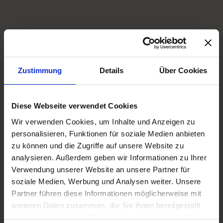
Gleitsichtbrillenträger
von
Colibri
Zustimmung
Details
Über Cookies
Diese Webseite verwendet Cookies
Wir verwenden Cookies, um Inhalte und Anzeigen zu
personalisieren, Funktionen für soziale Medien anbieten
zu können und die Zugriffe auf unsere Website zu
analysieren. Außerdem geben wir Informationen zu Ihrer
Verwendung unserer Website an unsere Partner für
soziale Medien, Werbung und Analysen weiter. Unsere
Partner führen diese Informationen möglicherweise mit
Mit der
Eye Lens Technology
, kurz:
EyeLT®
, hat
weiteren Daten zusammen, die Sie ihnen bereitgestellt
Rodenstock
die Gleitsichtglastechnologie revolutioniert
haben oder die sie im Rahmen Ihrer Nutzung der Dienste