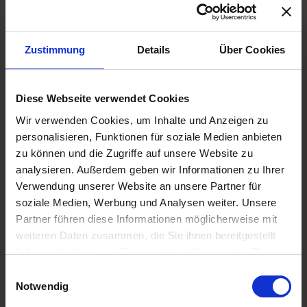
Das Tool kann einfach schon mal helfen herausfinden,
wo die Reise mit einer neuen
Brille
ungefähr hingehen
Zustimmung
Details
Über Cookies
soll. Alles weitere besprechen wir dann (bitte nach
telefonischer Terminvereinbarung) in aller Ruhe bei uns
im Geschäft…!
Diese Webseite verwendet Cookies
Kategorien
Allgemein
,
Brillen
,
Service
Wir verwenden Cookies, um Inhalte und Anzeigen zu
personalisieren, Funktionen für soziale Medien anbieten
Proudly sponsored by colibri:
zu können und die Zugriffe auf unsere Website zu
Größere Nahsehfelder mit Rodenstock Impression
analysieren. Außerdem geben wir Informationen zu Ihrer
B.I.G. EXACT® Gleitsichtgläsern
Verwendung unserer Website an unsere Partner für
soziale Medien, Werbung und Analysen weiter. Unsere
Colibri Augenoptik Jan Fahl GmbH
Partner führen diese Informationen möglicherweise mit
Textorstraße 70
weiteren Daten zusammen, die Sie ihnen bereitgestellt
60594 Frankfurt - Sachsenhausen
haben oder die sie im Rahmen Ihrer Nutzung der Dienste
Fon: 069-619655
gesammelt haben.
Mail:
info@colibri-frankfurt.de
Einwilligungsauswahl
Notwendig