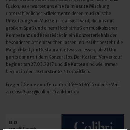
Fusion, es erwartet uns eine fulminante Mischung
unterschiedlicher Stilelemente deren musikalische
Umsetzung von Musikern realisiert wird, die uns mit
großem Spaß und einem Höchstmaß an musikalischer
Kompetenz und Kreativität in ein Konzerterlebnis der
besonderen Art eintauchen lassen. Ab 19 Uhr besteht die
Möglichkeit, im Restaurant etwas zu essen, ab 21 Uhr
gehts dann mit dem Konzert los. Der Karten-Vorverkauf
beginnt am 27.03.2017 und die Karten sind wie immer
bei uns in der Textorstraße 70 erhältlich.
Fragen? Gerne anrufen unter 069-619655 oder E-Mail
an close2jazz@colibri-frankfurt.de