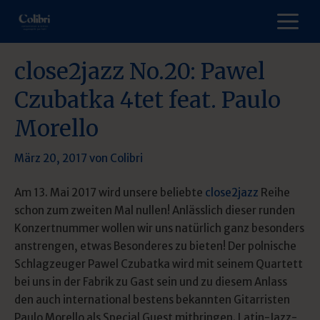
Zum
M
Inhalt
springen
close2jazz No.20: Pawel
Czubatka 4tet feat. Paulo
Morello
März 20, 2017
von
Colibri
Am 13. Mai 2017 wird unsere beliebte
close2jazz
Reihe
schon zum zweiten Mal nullen! Anlässlich dieser runden
Konzertnummer wollen wir uns natürlich ganz besonders
anstrengen, etwas Besonderes zu bieten! Der polnische
Schlagzeuger Pawel Czubatka wird mit seinem Quartett
bei uns in der Fabrik zu Gast sein und zu diesem Anlass
den auch international bestens bekannten Gitarristen
Paulo Morello als Special Guest mitbringen. Latin-Jazz-