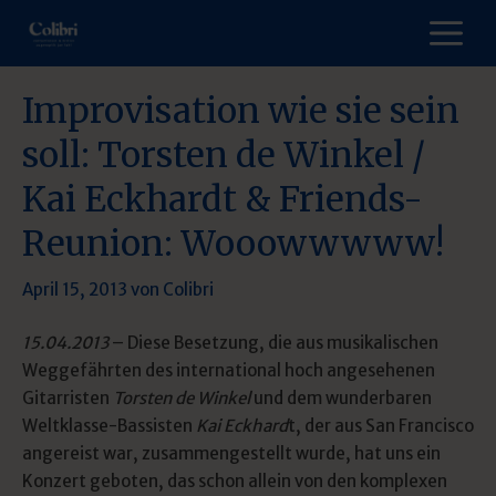
Zum
M
Inhalt
springen
Improvisation wie sie sein
soll: Torsten de Winkel /
Kai Eckhardt & Friends-
Reunion: Wooowwwww!
April 15, 2013
von
Colibri
15.04.2013
– Diese Besetzung, die aus musikalischen
Weggefährten des international hoch angesehenen
Gitarristen
Torsten de Winkel
und dem wunderbaren
Weltklasse-Bassisten
Kai Eckhard
t, der aus San Francisco
angereist war, zusammengestellt wurde, hat uns ein
Konzert geboten, das schon allein von den komplexen