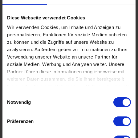
unglaublich variablen Stimme und anderen vemeintlich
einfachen Hilfsmitteln den Keller zur Ultra-Vibration
Diese Webseite verwendet Cookies
brachte, da gab es fast kein Halten mehr im Publikum.
Wir verwenden Cookies, um Inhalte und Anzeigen zu
Nach über zweieinhalb Stunden Performance ohne
personalisieren, Funktionen für soziale Medien anbieten
Pause war dann ein wieder mal supertolles colibri
zu können und die Zugriffe auf unsere Website zu
close2jazz
-Konzert vorüber und auch beim Verlassen des
analysieren. Außerdem geben wir Informationen zu Ihrer
Kellers konnte man bei einigen Gästen am rythmischen
Verwendung unserer Website an unsere Partner für
Gang erkennen, dass sie sich offensichtlich eine schnell
soziale Medien, Werbung und Analysen weiter. Unsere
wirkende Groove-Infektion eingefangen hatten. Also:
Partner führen diese Informationen möglicherweise mit
weiteren Daten zusammen, die Sie ihnen bereitgestellt
Ziel erreicht ;-))
haben oder die sie im Rahmen Ihrer Nutzung der Dienste
Beweise? Bitte schön:
gesammelt haben.
Einwilligungsauswahl
Notwendig
[youtube id=“TEX7GGVo3gA“]
Kategorien
Präferenzen
Colibri&Co
Schlagwörter
close2jazz