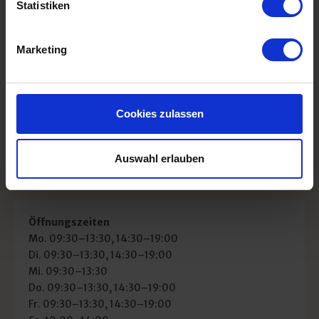
close2jazz No.13 : Torsten de Winkel / Kai Eckhardt &
Statistiken
Friends-Reunion
close2jazz
No.14: Bartmes
Flow Motion
CD-Release-
Marketing
Konzert
Colibri Augenoptik Jan Fahl GmbH
Textorstraße 70
Cookies zulassen
60594 Frankfurt - Sachsenhausen
Fon: 069-619655
Mail:
info@colibri-frankfurt.de
Auswahl erlauben
Öffnungszeiten
Mo. 09:30–13:30, 14:30–19:00
Di. 09:30–13:30, 14:30–19:00
Mi. 09:30–13:30
Do. 09:30–13:30, 14:30–19:00
Fr. 09:30–13:30, 14:30–19:00